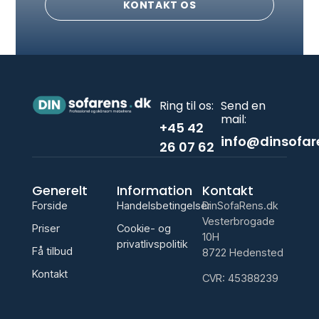
KONTAKT OS
Ring til os:
Send en
mail:
+45 42
info@dinsofar
26 07 62
Generelt
Information
Kontakt
Forside
Handelsbetingelser
DinSofaRens.dk
Vesterbrogade
Priser
Cookie- og
10H
privatlivspolitik
Få tilbud
8722 Hedensted
Kontakt
CVR: 45388239